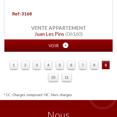
Ref: 3168
VENTE
APPARTEMENT
Juan Les Pins
(06160)
VOIR
1
2
3
4
5
6
7
8
9
10
11
* CC : Charges comprises
* HC : Hors charges
Nous