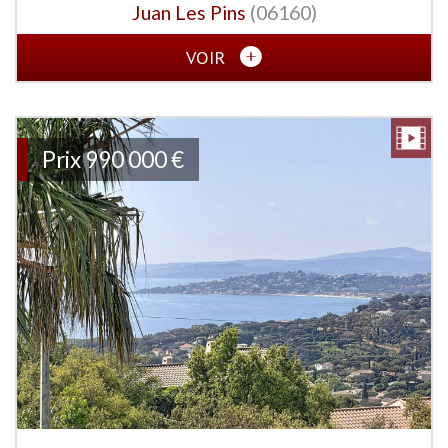
Juan Les Pins
(06160)
VOIR
Prix
990 000
€