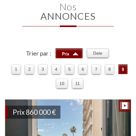
Nos
ANNONCES
Trier par :
Date
Prix
1
2
3
4
5
6
7
8
9
10
11
Prix
860 000
€