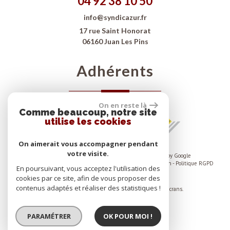
04 92 38 10 50
info@syndicazur.fr
17 rue Saint Honorat
06160 Juan Les Pins
adhérents
On en reste là
Comme beaucoup, notre site
utilise les cookies
On aimerait vous accompagner pendant
votre visite.
© 2026 | Tous droits réservés | Traduction powered by Google
Plan du site
-
Mentions légales
-
Nos honoraires
-
Liens
-
Admin
-
Politique RGPD
En poursuivant, vous acceptez l'utilisation des
cookies par ce site, afin de vous proposer des
Site internet compatible multi-supports,
contenus adaptés et réaliser des statistiques !
un seul site adaptable à tous les types d'écrans.
PARAMÉTRER
OK POUR MOI !