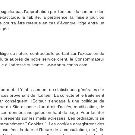
signifie pas l'approbation par l'éditeur du contenu des
ctitude, la fiabilité, la pertinence, la mise à jour, ou
e pourra être retenue en cas d'éventuel litige entre un
gagée.
tige de nature contractuelle portant sur l'exécution du
oduite auprès de notre service client, le Consommateur
ible à l'adresse suivante : www.anm-conso.com.
te permet : L'établissement de statistiques générales sur
nces provenant de l'Editeur. La collecte et le traitement
r conséquent, l'Editeur s'engage à une politique de
ur du Site dispose d'un droit d'accès, modification, de
x coordonnées indiquées en haut de page. Pour faciliter
ion présents sur les mails adressés. Les ordinateurs se
 communément " Cookies ". Les cookies enregistrent des
nsultées, la date et l'heure de la consultation, etc.). Ils