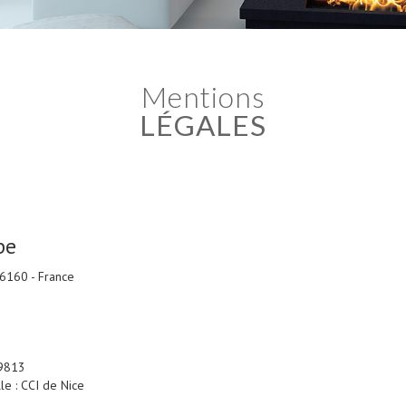
mentions
LÉGALES
pe
06160 - France
29813
le : CCI de Nice