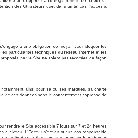
a liberté de s'opposer à l'enregistrement de "cookies".
tention des Utilisateurs que, dans un tel cas, l'accès à
ur s'engage à une obligation de moyen pour bloquer les
es particularités techniques du réseau Internet et les
 proposés par le Site ne soient pas récoltées de façon
 est notamment ainsi pour sa ou ses marques, sa charte
partie de ces données sans le consentement expresse de
ur rendre le Site accessible 7 jours sur 7 et 24 heures
s à niveau. L'Editeur n'est en aucun cas responsable
t ou partie de ses Services ou en modifier leurs teneur