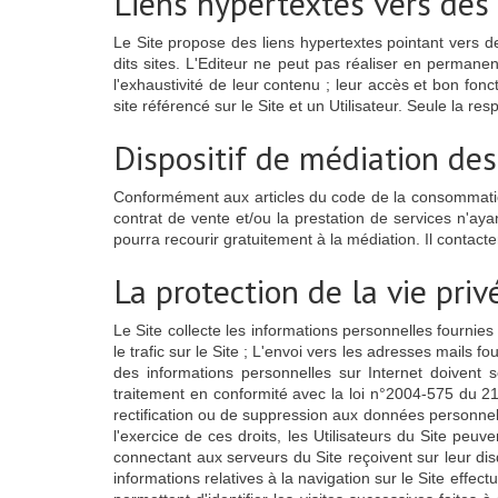
Liens hypertextes vers des s
Le Site propose des liens hypertextes pointant vers de
dits sites. L'Editeur ne peut pas réaliser en permanenc
l'exhaustivité de leur contenu ; leur accès et bon fon
site référencé sur le Site et un Utilisateur. Seule la r
Dispositif de médiation de
Conformément aux articles du code de la consommation L
contrat de vente et/ou la prestation de services n'ay
pourra recourir gratuitement à la médiation. Il contac
La protection de la vie pri
Le Site collecte les informations personnelles fournies 
le trafic sur le Site ; L'envoi vers les adresses mails 
des informations personnelles sur Internet doivent
traitement en conformité avec la loi n°2004-575 du 21 
rectification ou de suppression aux données personnell
l'exercice de ces droits, les Utilisateurs du Site peu
connectant aux serveurs du Site reçoivent sur leur di
informations relatives à la navigation sur le Site effectu