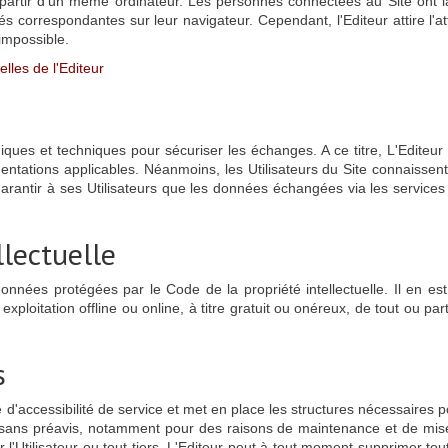
 à partir d'un même ordinateur. Les personnes connectées au Site ont l
és correspondantes sur leur navigateur. Cependant, l'Editeur attire l'at
 impossible.
lles de l'Editeur
iques et techniques pour sécuriser les échanges. A ce titre, L'Edite
tations applicables. Néanmoins, les Utilisateurs du Site connaissent l
garantir à ses Utilisateurs que les données échangées via les services
llectuelle
s données protégées par le Code de la propriété intellectuelle. Il en
xploitation offline ou online, à titre gratuit ou onéreux, de tout ou 
s
d'accessibilité de service et met en place les structures nécessaires po
 sans préavis, notamment pour des raisons de maintenance et de mise
l'Utilisateur ou tout tiers. L'Editeur peut à tout moment supprimer tou