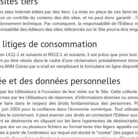
ites tiers
s sites Internet édités par des tiers. La mise en place de ces liens ne 
e un contrôle du contenu des dits sites, et ne peut donc garantir : l'exa
ctionnement technique. Par conséquent, la responsabilité de l'Editeur n
esponsabilité des éditeurs des sites référencés sur le Site pourra être en
s litiges de consommation
611-1 et suivants et R612-1 et suivants, il est prévu que pour tout li
ant pu être résolu dans le cadre d'une réclamation préalablement intr
tera ANM Conso par e-mail en remplissant le formulaire en ligne dispon
vée et des données personnelles
par les Utilisateurs à l'occasion de leur visite sur le Site. Cette collec
fournies par les Utilisateurs de réponses, d'informations diverses ou anno
 se faire dans le respect des droits fondamentaux des personnes. Pa
juin 2004 pour la confiance dans l'économie numérique. Tout utilisate
es le concernant. Il peut exercer ces droits en contactant l'Editeur au
vent se désinscrire en cliquant sur les liens hypertextes de désinscript
sque dur un ou plusieurs fichiers au format texte très légers appelés
ée à partir de l'ordinateur sur lequel est stocké le "cookie" (les pages co