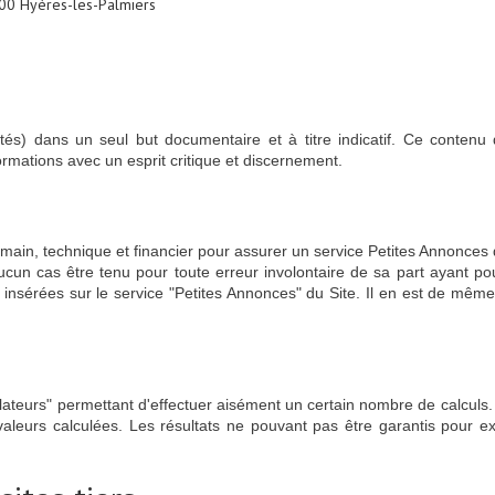
00 Hyères-les-Palmiers
ités) dans un seul but documentaire et à titre indicatif. Ce conten
nformations avec un esprit critique et discernement.
ain, technique et financier pour assurer un service Petites Annonces d
aucun cas être tenu pour toute erreur involontaire de sa part ayant po
s insérées sur le service "Petites Annonces" du Site. Il en est de même 
imulateurs" permettant d'effectuer aisément un certain nombre de calculs
leurs calculées. Les résultats ne pouvant pas être garantis pour exac