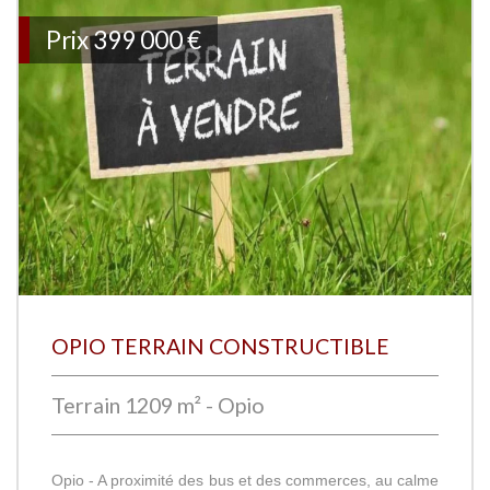
Prix
399 000
€
OPIO TERRAIN CONSTRUCTIBLE
Terrain 1209 m² - Opio
Opio - A proximité des bus et des commerces, au calme