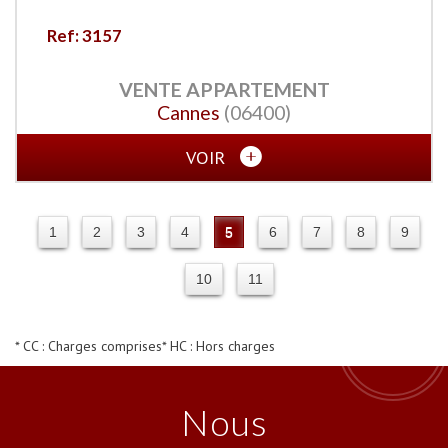
Ref: 3157
VENTE
APPARTEMENT
Cannes
(06400)
VOIR
1
2
3
4
5
6
7
8
9
10
11
* CC : Charges comprises
* HC : Hors charges
Nous