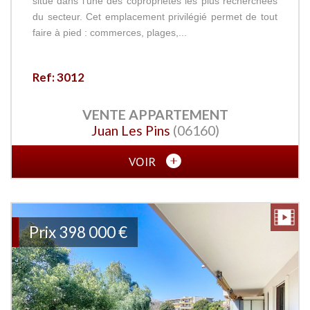
situé dans l’une des copropriétés les plus recherchées
du secteur. Cet emplacement privilégié permet de tout
faire à pied : commerces, plages,...
Ref: 3012
VENTE
APPARTEMENT
Juan Les Pins
(06160)
VOIR
Prix
398 000
€