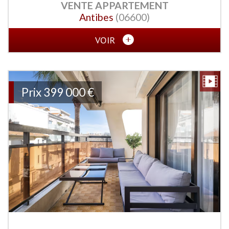
VENTE
APPARTEMENT
Antibes
(06600)
VOIR
Prix
399 000
€