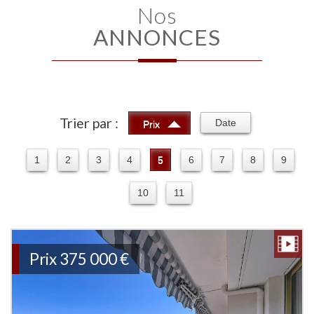
Nos
ANNONCES
Trier par :
Date
Prix
1
2
3
4
5
6
7
8
9
10
11
Prix
375 000
€