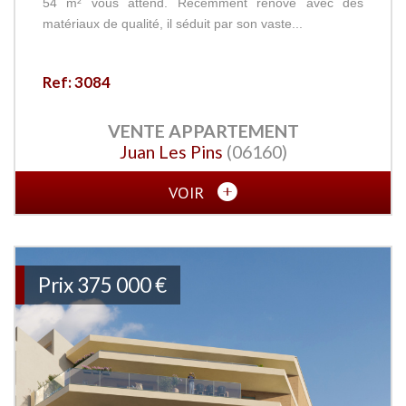
54 m² vous attend. Récemment rénové avec des
matériaux de qualité, il séduit par son vaste...
Ref: 3084
VENTE
APPARTEMENT
Juan Les Pins
(06160)
VOIR
Prix
375 000
€