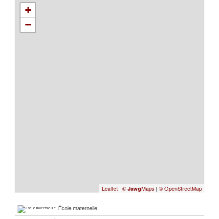
+
−
Leaflet
|
©
Maps
|
© OpenStreetMap
Jawg
École maternelle