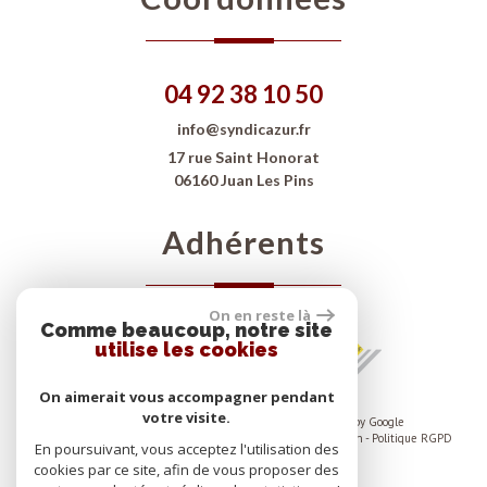
04 92 38 10 50
info@syndicazur.fr
17 rue Saint Honorat
06160 Juan Les Pins
adhérents
On en reste là
Comme beaucoup, notre site
utilise les cookies
On aimerait vous accompagner pendant
votre visite.
© 2026 | Tous droits réservés | Traduction powered by Google
Plan du site
-
Mentions légales
-
Nos honoraires
-
Liens
-
Admin
-
Politique RGPD
En poursuivant, vous acceptez l'utilisation des
cookies par ce site, afin de vous proposer des
Site internet compatible multi-supports,