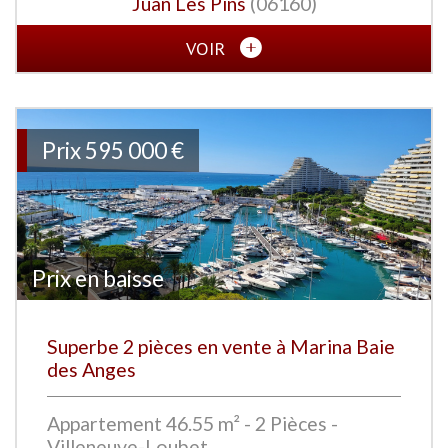
Juan Les Pins
(06160)
VOIR
Prix
595 000
€
Prix en baisse
Superbe 2 pièces en vente à Marina Baie
des Anges
Appartement 46.55 m² - 2 Pièces -
Villeneuve-Loubet