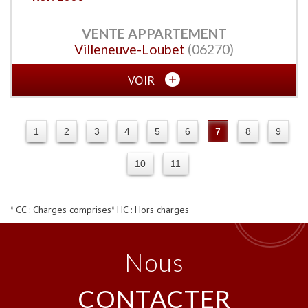
VENTE
APPARTEMENT
Villeneuve-Loubet
(06270)
VOIR
1
2
3
4
5
6
7
8
9
10
11
* CC : Charges comprises
* HC : Hors charges
Nous
CONTACTER