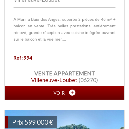
A Marina Baie des Anges, superbe 2 pièces de 46 m² +
balcon en vente. Très belles prestations, entièrement
rénové, grande réception avec cuisine intégrée ouvrant
sur le balcon et la vue mer,...
Ref: 994
VENTE
APPARTEMENT
Villeneuve-Loubet
(06270)
VOIR
Prix
599 000
€