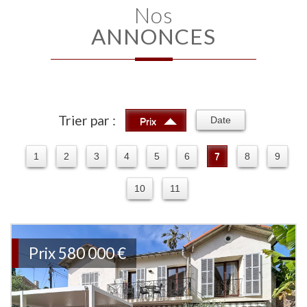
Nos
ANNONCES
Trier par :
Date
Prix
1
2
3
4
5
6
7
8
9
10
11
Prix
580 000
€