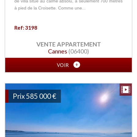
de villa situé au calme absolu, à seulement 700 mètres
à pied de la Croisette. Comme une...
Ref: 3198
VENTE
APPARTEMENT
Cannes
(06400)
VOIR
Prix
585 000
€