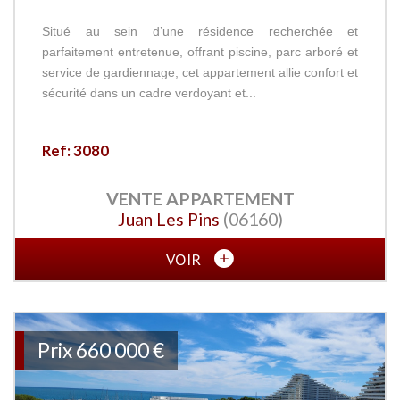
Situé au sein d’une résidence recherchée et
parfaitement entretenue, offrant piscine, parc arboré et
service de gardiennage, cet appartement allie confort et
sécurité dans un cadre verdoyant et...
Ref: 3080
VENTE
APPARTEMENT
Juan Les Pins
(06160)
VOIR
Prix
660 000
€