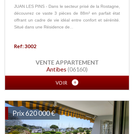
JUAN LES PINS - Dans le secteur prisé de la Rostagne,
découvrez ce vaste 3 pièces de 88m² en parfait état
offrant un cadre de vie idéal entre confort et sérénité.
Situé dans une Résidence de...
Ref: 3002
VENTE
APPARTEMENT
Antibes
(06160)
VOIR
Prix
620 000
€