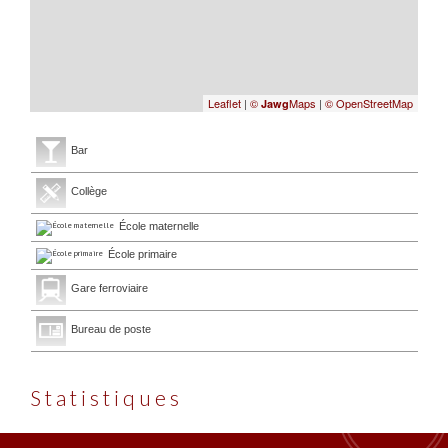
Leaflet
|
©
Maps
|
© OpenStreetMap
Jawg
Bar
Collège
École maternelle
École primaire
Gare ferroviaire
Bureau de poste
Statistiques