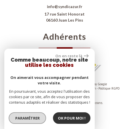
info@syndicazur.fr
17 rue Saint Honorat
06160 Juan Les Pins
adhérents
On en reste là
Comme beaucoup, notre site
utilise les cookies
On aimerait vous accompagner pendant
votre visite.
© 2026 | Tous droits réservés | Traduction powered by Google
Plan du site
-
Mentions légales
-
Nos honoraires
-
Liens
-
Admin
-
Politique RGPD
En poursuivant, vous acceptez l'utilisation des
cookies par ce site, afin de vous proposer des
Site internet compatible multi-supports,
contenus adaptés et réaliser des statistiques !
un seul site adaptable à tous les types d'écrans.
PARAMÉTRER
OK POUR MOI !