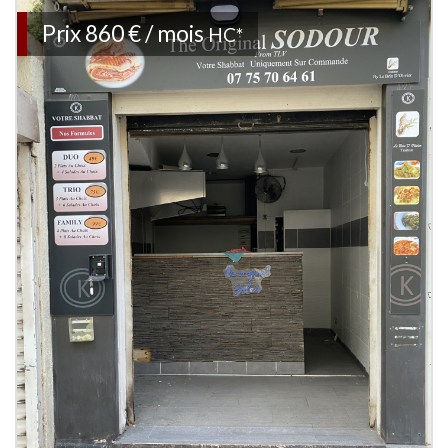
Prix
860 € / mois
HC*