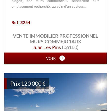
plages, ces murs commerciaux bénéficient d’un
emplacement recherché, au sein d’un secteur...
Ref: 3254
VENTE IMMOBILIER PROFESSIONNEL
MURS COMMERCIAUX
Juan Les Pins
(06160)
VOIR
Prix
120 000 €