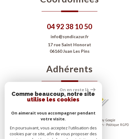
04 92 38 10 50
info@syndicazur.fr
17 rue Saint Honorat
06160 Juan Les Pins
Adhérents
On en reste là
Comme beaucoup, notre site
utilise les cookies
On aimerait vous accompagner pendant
votre visite.
© 2026 | Tous droits réservés | Traduction powered by Google
Plan du site
-
Mentions légales
-
Nos honoraires
-
Liens
-
Admin
-
Politique RGPD
En poursuivant, vous acceptez l'utilisation des
cookies par ce site, afin de vous proposer des
Site internet compatible multi-supports,