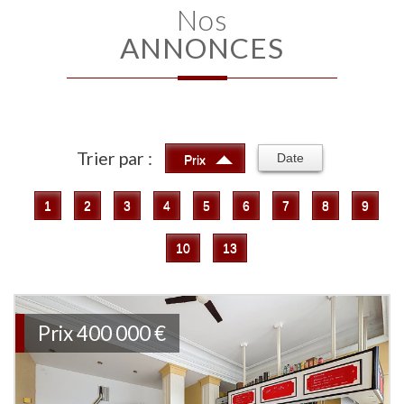
Nos
ANNONCES
Trier par :
Date
Prix
1
2
3
4
5
6
7
8
9
10
13
Prix
400 000 €