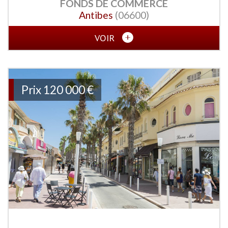
FONDS DE COMMERCE
Antibes
(06600)
VOIR
Prix
120 000 €