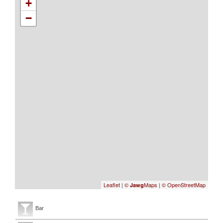
+
−
Leaflet
|
©
Maps
|
© OpenStreetMap
Jawg
Bar