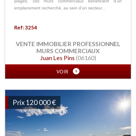
plages, ces murs commerciaux bénéficient d’un
emplacement recherché, au sein d’un secteur...
Ref: 3254
VENTE IMMOBILIER PROFESSIONNEL
MURS COMMERCIAUX
Juan Les Pins
(06160)
VOIR
Prix
120 000 €