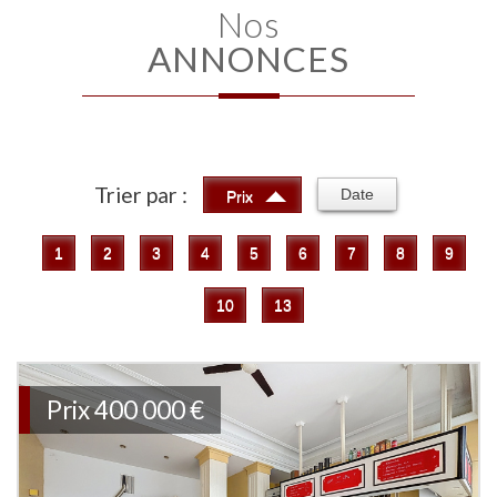
Nos
ANNONCES
Trier par :
Date
Prix
1
2
3
4
5
6
7
8
9
10
13
Prix
400 000 €