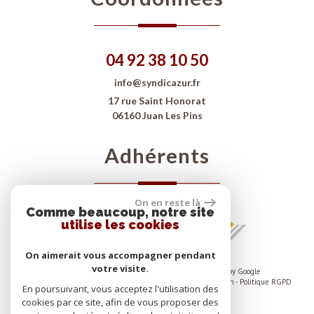
04 92 38 10 50
info@syndicazur.fr
17 rue Saint Honorat
06160 Juan Les Pins
Adhérents
On en reste là
Comme beaucoup, notre site
utilise les cookies
On aimerait vous accompagner pendant
votre visite.
© 2026 | Tous droits réservés | Traduction powered by Google
Plan du site
-
Mentions légales
-
Nos honoraires
-
Liens
-
Admin
-
Politique RGPD
En poursuivant, vous acceptez l'utilisation des
cookies par ce site, afin de vous proposer des
Site internet compatible multi-supports,