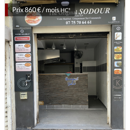
Prix
860 € / mois
HC*