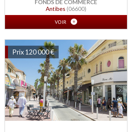
FONDS DE COMMERCE
Antibes
(06600)
VOIR
Prix
120 000 €