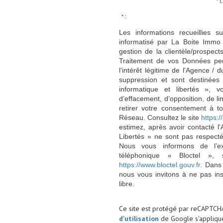
* 
* :
Les informations recueillies s
informatisé par La Boite Immo 
gestion de la clientèle/prospe
Traitement de vos Données per
l'intérêt légitime de l'Agence 
suppression et sont destinée
informatique et libertés », v
d’effacement, d’opposition, de l
retirer votre consentement à t
Réseau. Consultez le site
https://
estimez, après avoir contacté l
Libertés » ne sont pas respect
Nous vous informons de l’ex
téléphonique « Bloctel », 
https://www.bloctel.gouv.fr
. Dans
nous vous invitons à ne pas in
libre.
Ce site est protégé par reCAPTCH
d'utilisation
de Google s'applique