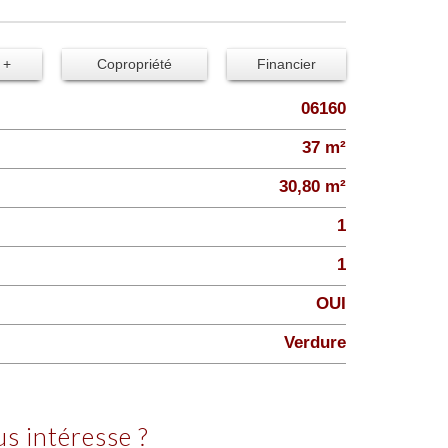
 +
Copropriété
Financier
06160
37 m²
30,80 m²
1
1
OUI
Verdure
us intéresse ?