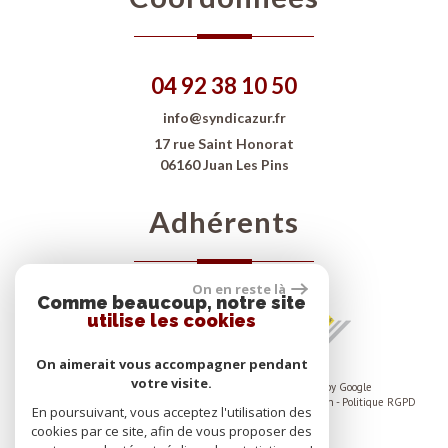
04 92 38 10 50
info@syndicazur.fr
17 rue Saint Honorat
06160 Juan Les Pins
Adhérents
On en reste là
Comme beaucoup, notre site
utilise les cookies
On aimerait vous accompagner pendant
votre visite.
© 2026 | Tous droits réservés | Traduction powered by Google
Plan du site
-
Mentions légales
-
Nos honoraires
-
Liens
-
Admin
-
Politique RGPD
En poursuivant, vous acceptez l'utilisation des
cookies par ce site, afin de vous proposer des
Site internet compatible multi-supports,