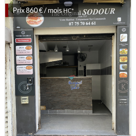
Prix
860 € / mois
HC*