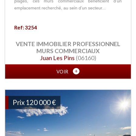
plages, ces murs commerciaux bénéficient d’un
emplacement recherché, au sein d’un secteur...
Ref: 3254
VENTE IMMOBILIER PROFESSIONNEL
MURS COMMERCIAUX
Juan Les Pins
(06160)
VOIR
Prix
120 000 €