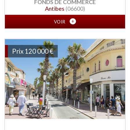
FONDS DE COMMERCE
Antibes
(06600)
VOIR
Prix
120 000 €