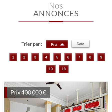
Nos
ANNONCES
Trier par :
Date
Prix
1
2
3
4
5
6
7
8
9
10
13
Prix
400 000 €