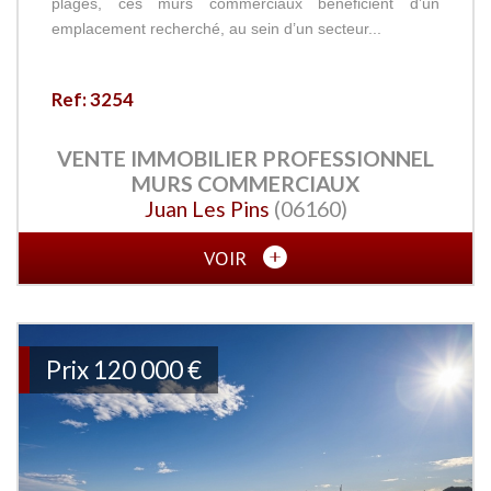
plages, ces murs commerciaux bénéficient d’un
emplacement recherché, au sein d’un secteur...
Ref: 3254
VENTE IMMOBILIER PROFESSIONNEL
MURS COMMERCIAUX
Juan Les Pins
(06160)
VOIR
Prix
120 000 €