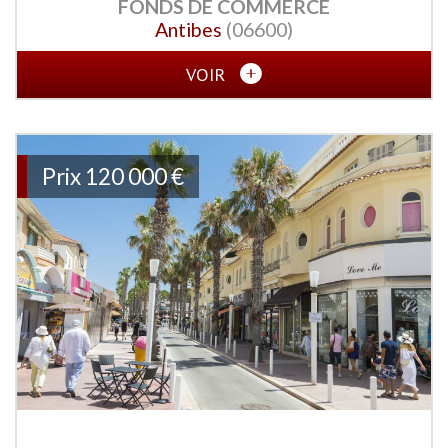
FONDS DE COMMERCE
Antibes
(06600)
VOIR
Prix
120 000 €