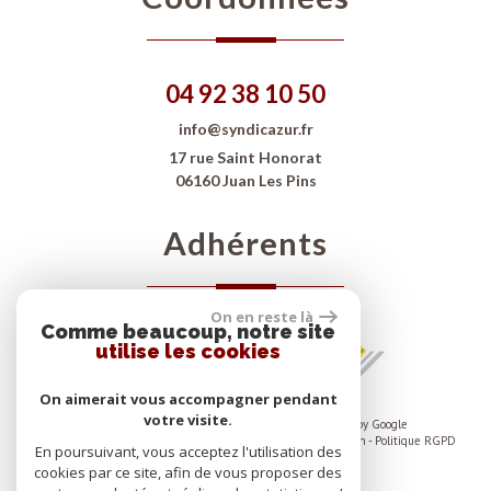
04 92 38 10 50
info@syndicazur.fr
17 rue Saint Honorat
06160 Juan Les Pins
Adhérents
On en reste là
Comme beaucoup, notre site
utilise les cookies
On aimerait vous accompagner pendant
votre visite.
© 2026 | Tous droits réservés | Traduction powered by Google
Plan du site
-
Mentions légales
-
Nos honoraires
-
Liens
-
Admin
-
Politique RGPD
En poursuivant, vous acceptez l'utilisation des
cookies par ce site, afin de vous proposer des
Site internet compatible multi-supports,