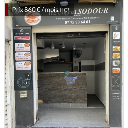
Prix
860 € / mois
HC*