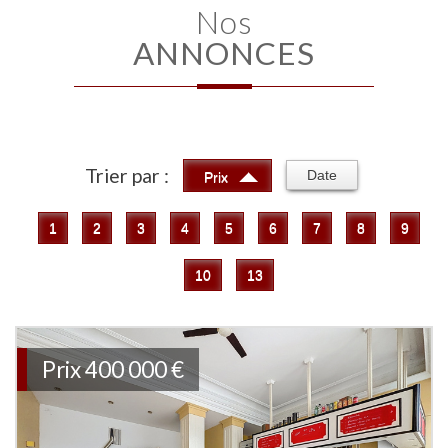
Nos
ANNONCES
Trier par :
Date
Prix
1
2
3
4
5
6
7
8
9
10
13
Prix
400 000 €